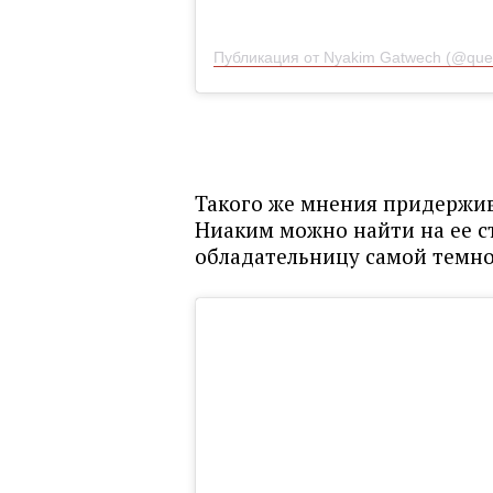
Публикация от Nyakim Gatwech (@quee
Такого же мнения придержив
Ниаким можно найти на ее ст
обладательницу самой темно