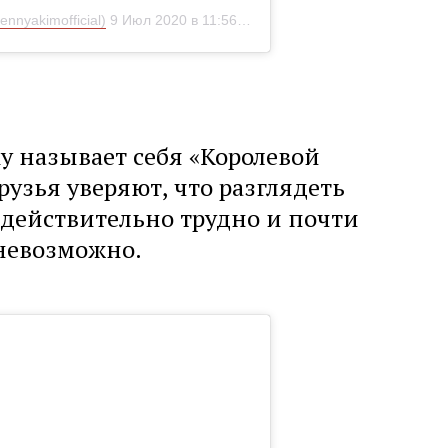
nnyakimofficial)
9 Июл 2020 в 11:56 PDT
у называет себя «Королевой
рузья уверяют, что разглядеть
действительно трудно и почти
невозможно.