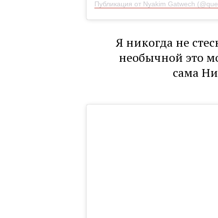
Публикация от Nyakim Gatwech (@quee
Я никогда не сте
необычной это мо
сама Н