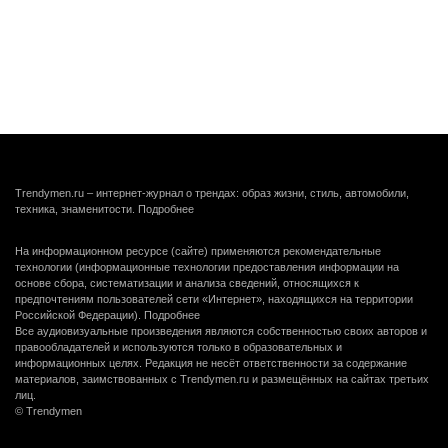
Trendymen.ru – интернет-журнал о трендах: образ жизни, стиль, автомобили,
техника, знаменитости.
Подробнее
На информационном ресурсе (сайте) применяются рекомендательные
технологии (информационные технологии предоставления информации на
основе сбора, систематизации и анализа сведений, относящихся к
предпочтениям пользователей сети «Интернет», находящихся на территории
Российской Федерации).
Подробнее
Все аудиовизуальные произведения являются собственностью своих авторов и
правообладателей и используются только в образовательных и
информационных целях. Редакция не несёт ответственности за содержание
материалов, заимствованных с Trendymen.ru и размещённых на сайтах третьих
лиц.
© Trendymen