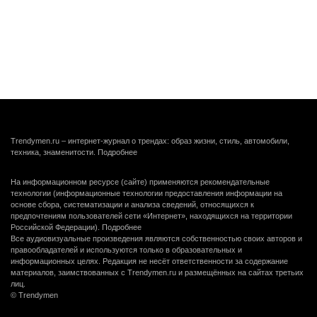
Trendymen.ru – интернет-журнал о трендах: образ жизни, стиль, автомобили,
техника, знаменитости.
Подробнее
На информационном ресурсе (сайте) применяются рекомендательные
технологии (информационные технологии предоставления информации на
основе сбора, систематизации и анализа сведений, относящихся к
предпочтениям пользователей сети «Интернет», находящихся на территории
Российской Федерации).
Подробнее
Все аудиовизуальные произведения являются собственностью своих авторов и
правообладателей и используются только в образовательных и
информационных целях. Редакция не несёт ответственности за содержание
материалов, заимствованных с Trendymen.ru и размещённых на сайтах третьих
лиц.
© Trendymen