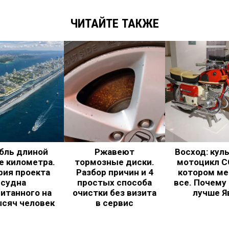
ЧИТАЙТЕ ТАКЖЕ
бль длиной
Ржавеют
Восход: кул
е километра.
тормозные диски.
мотоцикл С
рия проекта
Разбор причин и 4
котором ме
судна
простых способа
все. Почему
итанного на
очистки без визита
лучше Я
ысяч человек
в сервис