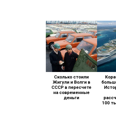
Сколько стоили
Кора
Жигули и Волги в
больш
СССР в пересчете
Исто
на современные
деньги
рассч
100 т