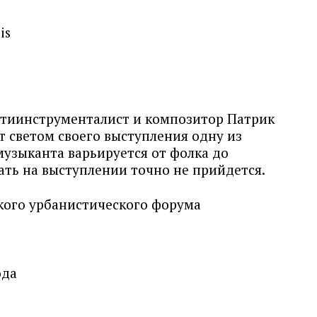
is
ьтиинструменталист и композитор Патрик
т светом своего выступления одну из
музыканта варьируется от фолка до
чать на выступлении точно не прийдется.
кого урбанистического форума
ода