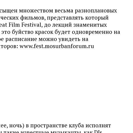
асыщен множеством весьма разноплановых
ических фильмов, представлять который
at Film Festival, до лекций знаменитых
 это буйство красок будет одновременно на
ое расписание можно увидеть на
торов: www.fest.mosurbanforum.ru
ее, ночь) в пространстве клуба исполнят
 такие известные музыканты, как DJs