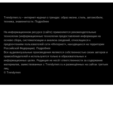
Trendymen.ru – интернет-журнал о трендах: образ жизни, стиль, автомобили,
техника, знаменитости.
Подробнее
На информационном ресурсе (сайте) применяются рекомендательные
технологии (информационные технологии предоставления информации на
основе сбора, систематизации и анализа сведений, относящихся к
предпочтениям пользователей сети «Интернет», находящихся на территории
Российской Федерации).
Подробнее
Все аудиовизуальные произведения являются собственностью своих авторов и
правообладателей и используются только в образовательных и
информационных целях. Редакция не несёт ответственности за содержание
материалов, заимствованных с Trendymen.ru и размещённых на сайтах третьих
лиц.
© Trendymen