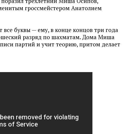
й поразил трехлетний Миша Осипов,
аменитым гроссмейстером Анатолием
 все буквы — ему, в конце концов три года
ошеский разряд по шахматам. Дома Миша
аписи партий и учит теорию, притом делает