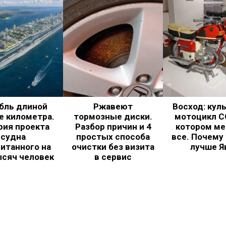
бль длиной
Ржавеют
Восход: кул
е километра.
тормозные диски.
мотоцикл С
рия проекта
Разбор причин и 4
котором ме
судна
простых способа
все. Почему
итанного на
очистки без визита
лучше Я
ысяч человек
в сервис