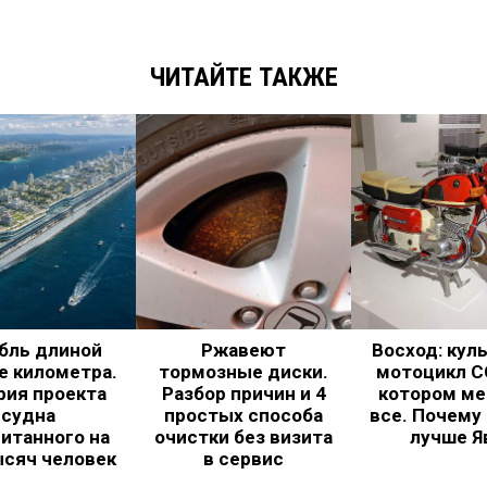
ЧИТАЙТЕ ТАКЖЕ
бль длиной
Ржавеют
Восход: кул
е километра.
тормозные диски.
мотоцикл С
рия проекта
Разбор причин и 4
котором ме
судна
простых способа
все. Почему
итанного на
очистки без визита
лучше Я
ысяч человек
в сервис