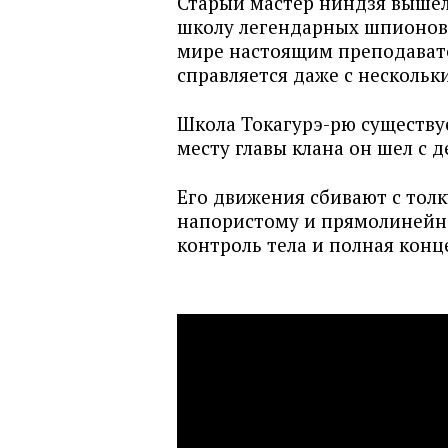
Старый мастер ниндзя выше
школу легендарных шпионов.
мире настоящим преподавате
справляется даже с несколь
Школа Токагурэ-рю существуе
месту главы клана он шел с д
Его движения сбивают с тол
напористому и прямолинейн
контроль тела и полная конц