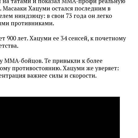
л на татами и показал ММА-профи реальную
 Масааки Хацуми остался последним в
лем ниндзюцу: в свои 73 года он легко
кими противниками.
т 900 лет. Хацуми ее 34 сенсей, к почетному
етства.
ку ММА-бойцов. Те привыкли к более
ому противостоянию. Хацуми же уверяет:
ентрация важнее силы и скорости.