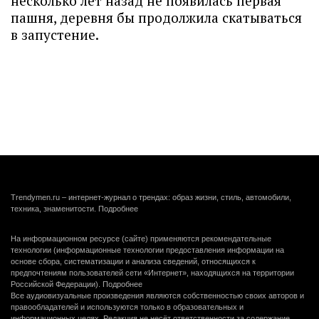
несколько лет назад не появилась первая
пашня, деревня бы продолжила скатываться
в запустение.
Trendymen.ru – интернет-журнал о трендах: образ жизни, стиль, автомобили,
техника, знаменитости.
Подробнее
На информационном ресурсе (сайте) применяются рекомендательные
технологии (информационные технологии предоставления информации на
основе сбора, систематизации и анализа сведений, относящихся к
предпочтениям пользователей сети «Интернет», находящихся на территории
Российской Федерации).
Подробнее
Все аудиовизуальные произведения являются собственностью своих авторов и
правообладателей и используются только в образовательных и
информационных целях. Редакция не несёт ответственности за содержание