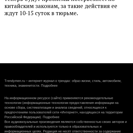
китайским законам, за такие действия ее
ждут 10-15 суток в тюрьме.
Trendymen.ru – интернет-журнал о трендах: образ жизни, стиль, автомобили,
техника, знаменитости.
Подробнее
На информационном ресурсе (сайте) применяются рекомендательные
технологии (информационные технологии предоставления информации на
основе сбора, систематизации и анализа сведений, относящихся к
предпочтениям пользователей сети «Интернет», находящихся на территории
Российской Федерации).
Подробнее
Все аудиовизуальные произведения являются собственностью своих авторов и
правообладателей и используются только в образовательных и
информационных целях. Редакция не несёт ответственности за содержание