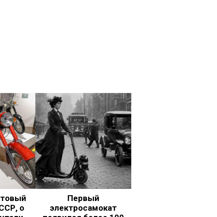
ьтовый
Первый
ССР, о
электросамокат