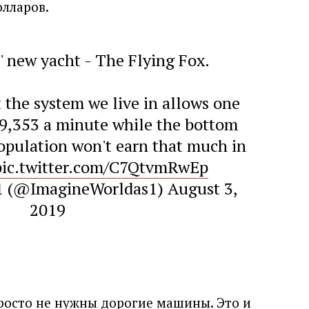
олларов.
' new yacht - The Flying Fox.
t the system we live in allows one
9,353 a minute while the bottom
opulation won't earn that much in
pic.twitter.com/C7QtvmRwEp
1 (@ImagineWorldas1)
August 3,
2019
просто не нужны дорогие машины. Это и