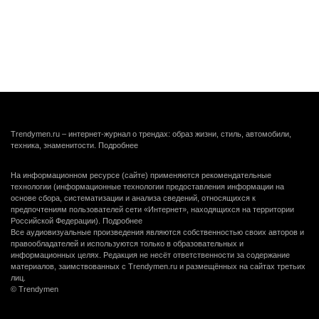
Trendymen.ru – интернет-журнал о трендах: образ жизни, стиль, автомобили,
техника, знаменитости.
Подробнее
На информационном ресурсе (сайте) применяются рекомендательные
технологии (информационные технологии предоставления информации на
основе сбора, систематизации и анализа сведений, относящихся к
предпочтениям пользователей сети «Интернет», находящихся на территории
Российской Федерации).
Подробнее
Все аудиовизуальные произведения являются собственностью своих авторов и
правообладателей и используются только в образовательных и
информационных целях. Редакция не несёт ответственности за содержание
материалов, заимствованных с Trendymen.ru и размещённых на сайтах третьих
лиц.
© Trendymen