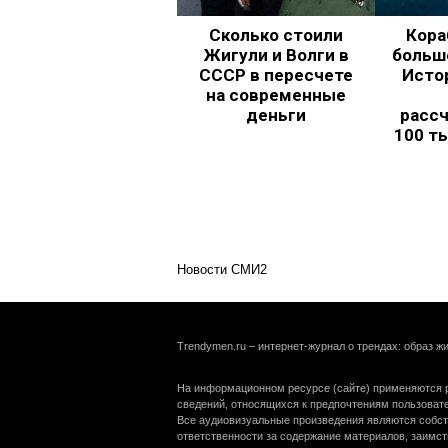
Сколько стоили
Кора
Жигули и Волги в
больш
СССР в пересчете
Исто
на современные
деньги
рассч
100 т
Новости СМИ2
Trendymen.ru – интернет-журнал о трендах: образ жи
На информационном ресурсе (сайте) применяются р
сведений, относящихся к предпочтениям пользоват
Все аудиовизуальные произведения являются собст
ответственности за содержание материалов, заимст