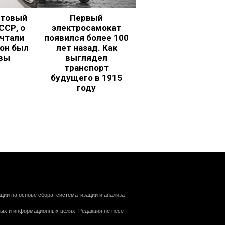
ьтовый
Первый
ССР, о
электросамокат
чтали
появился более 100
 он был
лет назад. Как
вы
выглядел
транспорт
будущего в 1915
году
ии на основе сбора, систематизации и анализа
ных и информационных целях. Редакция не несёт