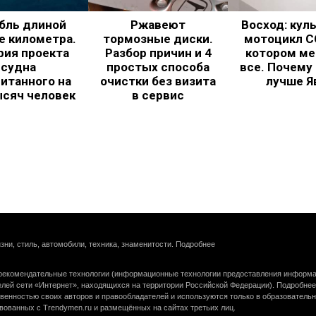
бль длиной
Ржавеют
Восход: кул
е километра.
тормозные диски.
мотоцикл С
рия проекта
Разбор причин и 4
котором ме
судна
простых способа
все. Почему
итанного на
очистки без визита
лучше Я
ысяч человек
в сервис
зни, стиль, автомобили, техника, знаменитости.
Подробнее
екомендательные технологии (информационные технологии предоставления информац
елей сети «Интернет», находящихся на территории Российской Федерации).
Подробнее
венностью своих авторов и правообладателей и используются только в образователь
вованных с Trendymen.ru и размещённых на сайтах третьих лиц.