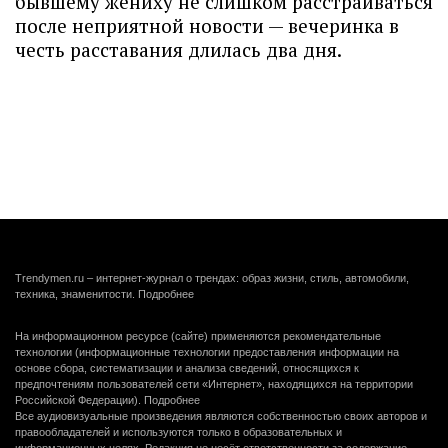
бывшему жениху не слишком расстраиваться
после неприятной новости — вечеринка в
честь расставания длилась два дня.
Trendymen.ru – интернет-журнал о трендах: образ жизни, стиль, автомобили,
техника, знаменитости.
Подробнее
На информационном ресурсе (сайте) применяются рекомендательные
технологии (информационные технологии предоставления информации на
основе сбора, систематизации и анализа сведений, относящихся к
предпочтениям пользователей сети «Интернет», находящихся на территории
Российской Федерации).
Подробнее
Все аудиовизуальные произведения являются собственностью своих авторов и
правообладателей и используются только в образовательных и