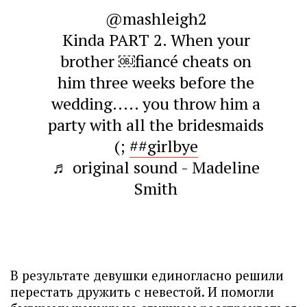
@mashleigh2
Kinda PART 2. When your
brother ￼fiancé cheats on
him three weeks before the
wedding..... you throw him a
party with all the bridesmaids
(;
##girlbye
♬ original sound - Madeline
Smith
В результате девушки единогласно решили
перестать дружить с невестой. И помогли