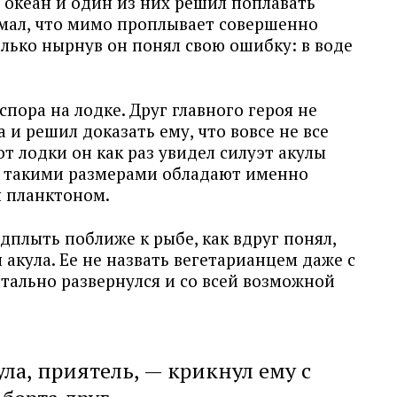
 океан и один из них решил поплавать
умал, что мимо проплывает совершенно
олько нырнув он понял свою ошибку: в воде
спора на лодке. Друг главного героя не
 и решил доказать ему, что вовсе не все
т лодки он как раз увидел силуэт акулы
о такими размерами обладают именно
я планктоном.
плыть поближе к рыбе, как вдруг понял,
 акула. Ее не назвать вегетарианцем даже с
тально развернулся и со всей возможной
ула, приятель, — крикнул ему с