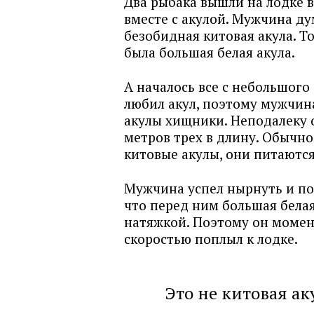
Два рыбака вышли на лодке в
вместе с акулой. Мужчина д
безобидная китовая акула. Т
была большая белая акула.
А началось все с небольшого 
любил акул, поэтому мужчина
акулы хищники. Неподалеку о
метров трех в длину. Обычн
китовые акулы, они питаютс
Мужчина успел нырнуть и под
что перед ним большая белая
натяжкой. Поэтому он момен
скоростью поплыл к лодке.
Это не китовая ак