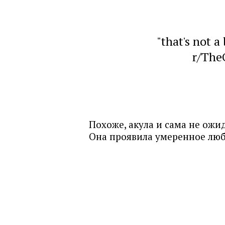
"that's not a
r/The
Похоже, акула и сама не ожи
Она проявила умеренное люб