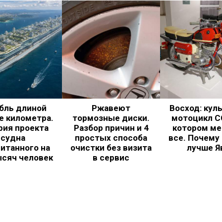
бль длиной
Ржавеют
Восход: кул
е километра.
тормозные диски.
мотоцикл С
рия проекта
Разбор причин и 4
котором ме
судна
простых способа
все. Почему
итанного на
очистки без визита
лучше Я
ысяч человек
в сервис