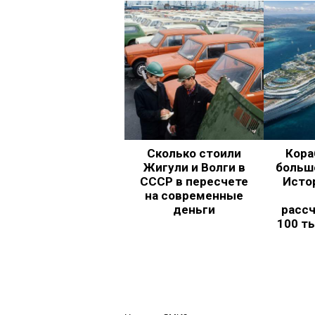
Сколько стоили
Кора
Жигули и Волги в
больш
СССР в пересчете
Исто
на современные
деньги
рассч
100 т