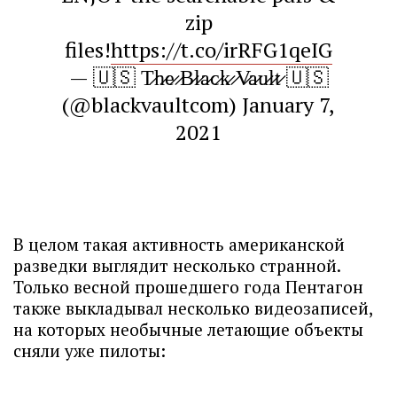
zip
files!
https://t.co/irRFG1qeIG
— 🇺🇸 T̷h̷e̷ ̷B̷l̷a̷c̷k̷ ̷V̷a̷u̷l̷t̷ 🇺🇸
(@blackvaultcom)
January 7,
2021
В целом такая активность американской
разведки выглядит несколько странной.
Только весной прошедшего года Пентагон
также выкладывал несколько видеозаписей,
на которых необычные летающие объекты
сняли уже пилоты: