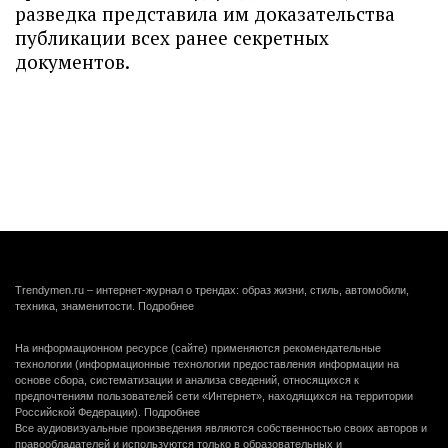
разведка представила им доказательства
публикации всех ранее секретных
документов.
Trendymen.ru – интернет-журнал о трендах: образ жизни, стиль, автомобили,
техника, знаменитости.
Подробнее
На информационном ресурсе (сайте) применяются рекомендательные
технологии (информационные технологии предоставления информации на
основе сбора, систематизации и анализа сведений, относящихся к
предпочтениям пользователей сети «Интернет», находящихся на территории
Российской Федерации).
Подробнее
Все аудиовизуальные произведения являются собственностью своих авторов и
правообладателей и используются только в образовательных и