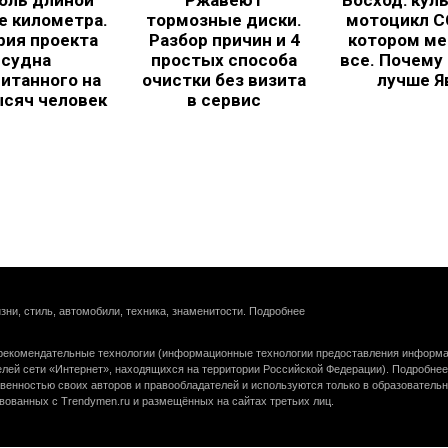
бль длиной
Ржавеют
Восход: кул
е километра.
тормозные диски.
мотоцикл С
рия проекта
Разбор причин и 4
котором ме
судна
простых способа
все. Почему
итанного на
очистки без визита
лучше Я
ысяч человек
в сервис
зни, стиль, автомобили, техника, знаменитости.
Подробнее
екомендательные технологии (информационные технологии предоставления информац
елей сети «Интернет», находящихся на территории Российской Федерации).
Подробнее
венностью своих авторов и правообладателей и используются только в образователь
вованных с Trendymen.ru и размещённых на сайтах третьих лиц.