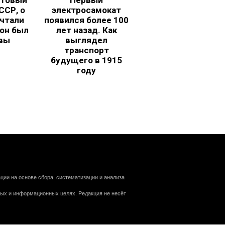
ьтовый
Первый
ССР, о
электросамокат
чтали
появился более 100
 он был
лет назад. Как
вы
выглядел
транспорт
будущего в 1915
году
ии на основе сбора, систематизации и анализа
ных и информационных целях. Редакция не несёт