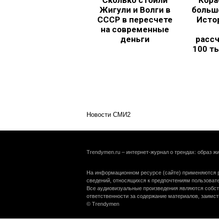
Сколько стоили
Кора
Жигули и Волги в
больш
СССР в пересчете
Исто
на современные
деньги
рассч
100 т
Новости СМИ2
Trendymen.ru – интернет-журнал о трендах: образ жи
На информационном ресурсе (сайте) применяются р
сведений, относящихся к предпочтениям пользоват
Все аудиовизуальные произведения являются собст
ответственности за содержание материалов, заимст
© Trendymen