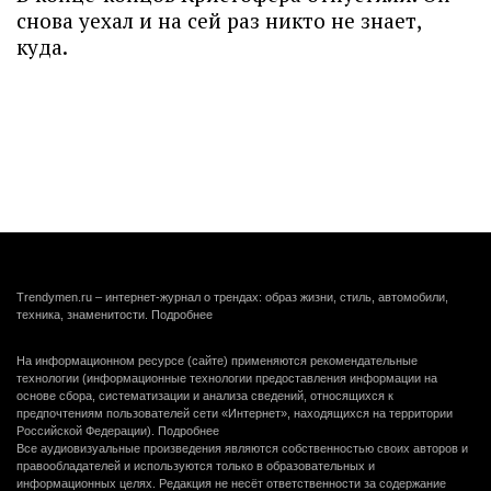
снова уехал и на сей раз никто не знает,
куда.
Trendymen.ru – интернет-журнал о трендах: образ жизни, стиль, автомобили,
техника, знаменитости.
Подробнее
На информационном ресурсе (сайте) применяются рекомендательные
технологии (информационные технологии предоставления информации на
основе сбора, систематизации и анализа сведений, относящихся к
предпочтениям пользователей сети «Интернет», находящихся на территории
Российской Федерации).
Подробнее
Все аудиовизуальные произведения являются собственностью своих авторов и
правообладателей и используются только в образовательных и
информационных целях. Редакция не несёт ответственности за содержание