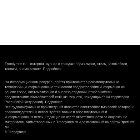
Trendymen.ru – интернет-журнал о трендах: образ жизни, стиль, автомобили,
техника, знаменитости.
Подробнее
На информационном ресурсе (сайте) применяются рекомендательные
технологии (информационные технологии предоставления информации на
основе сбора, систематизации и анализа сведений, относящихся к
предпочтениям пользователей сети «Интернет», находящихся на территории
Российской Федерации).
Подробнее
Все аудиовизуальные произведения являются собственностью своих авторов и
правообладателей и используются только в образовательных и
информационных целях. Редакция не несёт ответственности за содержание
материалов, заимствованных с Trendymen.ru и размещённых на сайтах третьих
лиц.
© Trendymen