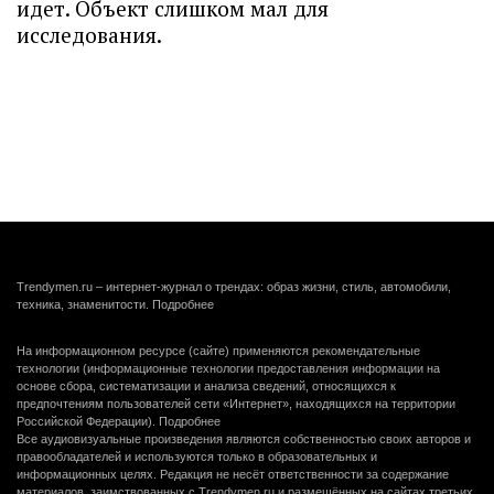
идет. Объект слишком мал для
исследования.
Trendymen.ru – интернет-журнал о трендах: образ жизни, стиль, автомобили,
техника, знаменитости.
Подробнее
На информационном ресурсе (сайте) применяются рекомендательные
технологии (информационные технологии предоставления информации на
основе сбора, систематизации и анализа сведений, относящихся к
предпочтениям пользователей сети «Интернет», находящихся на территории
Российской Федерации).
Подробнее
Все аудиовизуальные произведения являются собственностью своих авторов и
правообладателей и используются только в образовательных и
информационных целях. Редакция не несёт ответственности за содержание
материалов, заимствованных с Trendymen.ru и размещённых на сайтах третьих