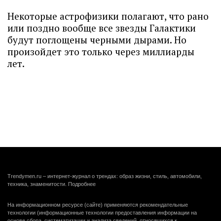
Некоторые астрофизики полагают, что рано
или поздно вообще все звезды Галактики
будут поглощены черными дырами. Но
произойдет это только через миллиарды
лет.
Trendymen.ru – интернет-журнал о трендах: образ жизни, стиль, автомобили,
техника, знаменитости.
Подробнее
На информационном ресурсе (сайте) применяются рекомендательные
технологии (информационные технологии предоставления информации на
основе сбора, систематизации и анализа сведений, относящихся к