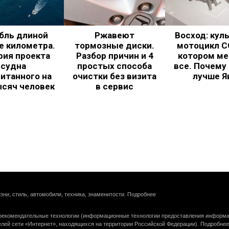
бль длиной
Ржавеют
Восход: кул
е километра.
тормозные диски.
мотоцикл С
рия проекта
Разбор причин и 4
котором ме
судна
простых способа
все. Почему
итанного на
очистки без визита
лучше Я
ысяч человек
в сервис
зни, стиль, автомобили, техника, знаменитости.
Подробнее
екомендательные технологии (информационные технологии предоставления информац
елей сети «Интернет», находящихся на территории Российской Федерации).
Подробнее