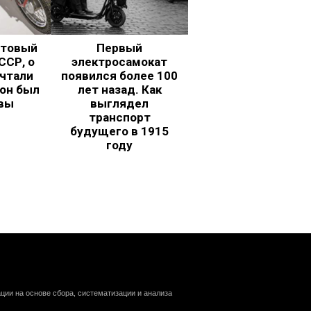
ьтовый
Первый
ССР, о
электросамокат
чтали
появился более 100
 он был
лет назад. Как
вы
выглядел
транспорт
будущего в 1915
году
ии на основе сбора, систематизации и анализа