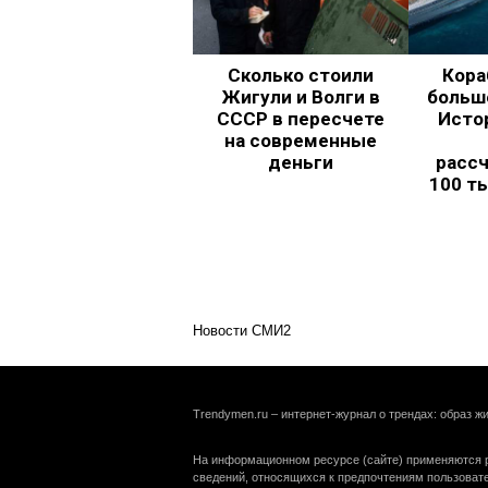
Сколько стоили
Кора
Жигули и Волги в
больш
СССР в пересчете
Исто
на современные
деньги
рассч
100 т
Новости СМИ2
Trendymen.ru – интернет-журнал о трендах: образ жи
На информационном ресурсе (сайте) применяются р
сведений, относящихся к предпочтениям пользоват