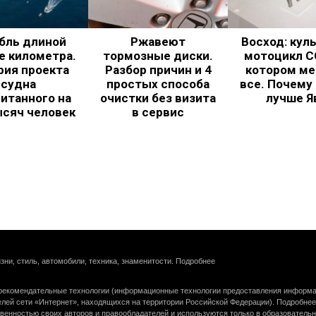
бль длиной
Ржавеют
Восход: кул
е километра.
тормозные диски.
мотоцикл С
рия проекта
Разбор причин и 4
котором ме
судна
простых способа
все. Почему
итанного на
очистки без визита
лучше Я
ысяч человек
в сервис
зни, стиль, автомобили, техника, знаменитости.
Подробнее
екомендательные технологии (информационные технологии предоставления информац
елей сети «Интернет», находящихся на территории Российской Федерации).
Подробнее
венностью своих авторов и правообладателей и используются только в образователь