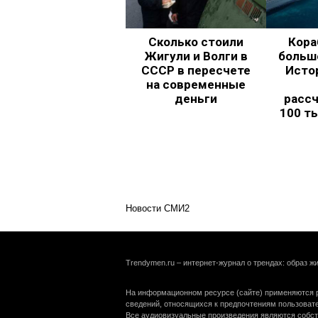
Сколько стоили
Кора
Жигули и Волги в
больш
СССР в пересчете
Исто
на современные
деньги
рассч
100 т
Новости СМИ2
Trendymen.ru – интернет-журнал о трендах: образ жи
На информационном ресурсе (сайте) применяются р
сведений, относящихся к предпочтениям пользоват
Все аудиовизуальные произведения являются собст