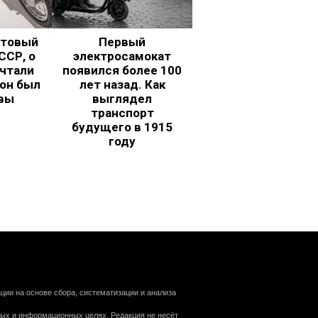
ьтовый
Первый
ССР, о
электросамокат
чтали
появился более 100
 он был
лет назад. Как
вы
выглядел
транспорт
будущего в 1915
году
ии на основе сбора, систематизации и анализа
ных и информационных целях. Редакция не несёт