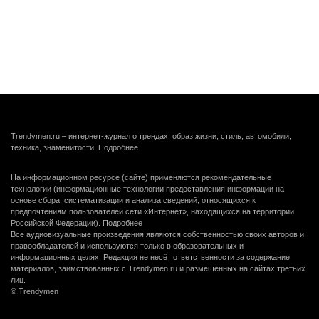
Trendymen.ru – интернет-журнал о трендах: образ жизни, стиль, автомобили,
техника, знаменитости.
Подробнее
На информационном ресурсе (сайте) применяются рекомендательные
технологии (информационные технологии предоставления информации на
основе сбора, систематизации и анализа сведений, относящихся к
предпочтениям пользователей сети «Интернет», находящихся на территории
Российской Федерации).
Подробнее
Все аудиовизуальные произведения являются собственностью своих авторов и
правообладателей и используются только в образовательных и
информационных целях. Редакция не несёт ответственности за содержание
материалов, заимствованных с Trendymen.ru и размещённых на сайтах третьих
лиц.
© Trendymen