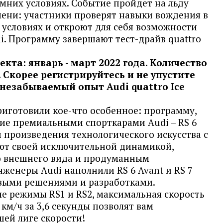
мних условиях. Событие пройдет на льду
мени: участники проверят навыки вождения в
условиях и откроют для себя возможности
i. Программу завершают тест-драйв quattro
кта: январь - март 2022 года. Количество
 Скорее регистрируйтесь и не упустите
незабываемый опыт Audi quattro Ice
приготовили кое-что особенное: программу,
ие премиальными спорткарами Audi – RS 6
ти произведения технологического искусства с
ют своей исключительной динамикой,
ю внешнего вида и продуманным
женеры Audi наполнили RS 6 Avant и RS 7
выми решениями и разработками.
 режимы RS1 и RS2, максимальная скорость
0 км/ч за 3,6 секунды позволят вам
шей лиге скорости!