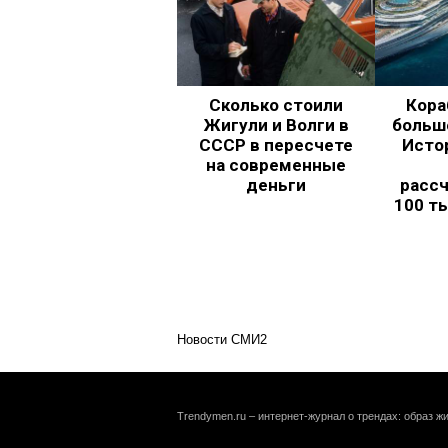
Сколько стоили
Кора
Жигули и Волги в
больш
СССР в пересчете
Исто
на современные
деньги
рассч
100 т
Новости СМИ2
Trendymen.ru – интернет-журнал о трендах: образ жи