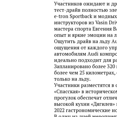
Участников ожидают и др
тест-драйв полностью эле
e-tron Sportback и модны
инструкторов из Vasin Dr
мастера спорта Евгения 
опыт и яркие эмоции на л
Ощутить драйв на льду Aud
ощущения от каждого упр
автомобилям Audi компр
идеально подходит для р
Запланировано более 320 
более чем 25 километрах,
только на льду.
Участники разместятся в 
«Спасская» в историческ
прогулок обеспечат отлич
высокой кухни «Дягилев» п
2022 гастрономические но
В один из дней мероприя