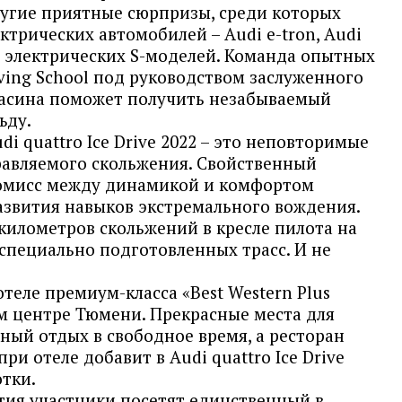
угие приятные сюрпризы, среди которых
ктрических автомобилей – Audi e-tron, Audi
х электрических S-моделей. Команда опытных
iving School под руководством заслуженного
Васина поможет получить незабываемый
ьду.
i quattro Ice Drive 2022 – это неповторимые
авляемого скольжения. Свойственный
омисс между динамикой и комфортом
азвития навыков экстремального вождения.
километров скольжений в кресле пилота на
 специально подготовленных трасс. И не
отеле премиум-класса «Best Western Plus
ом центре Тюмени. Прекрасные места для
ный отдых в свободное время, а ресторан
ри отеле добавит в Audi quattro Ice Drive
тки.
тия участники посетят единственный в