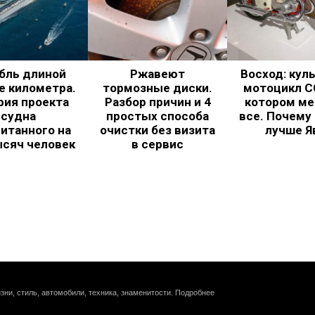
бль длиной
Ржавеют
Восход: кул
е километра.
тормозные диски.
мотоцикл С
рия проекта
Разбор причин и 4
котором ме
судна
простых способа
все. Почему
итанного на
очистки без визита
лучше Я
ысяч человек
в сервис
зни, стиль, автомобили, техника, знаменитости.
Подробнее