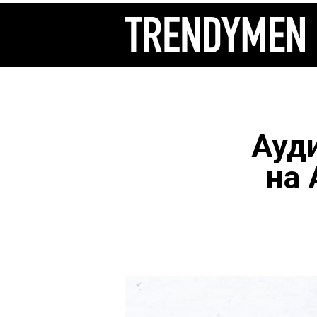
Ауд
на 