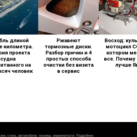
бль длиной
Ржавеют
Восход: кул
е километра.
тормозные диски.
мотоцикл С
рия проекта
Разбор причин и 4
котором ме
судна
простых способа
все. Почему
итанного на
очистки без визита
лучше Я
ысяч человек
в сервис
зни, стиль, автомобили, техника, знаменитости.
Подробнее