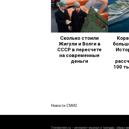
Сколько стоили
Кора
Жигули и Волги в
больш
СССР в пересчете
Исто
на современные
деньги
рассч
100 т
Новости СМИ2
Trendymen.ru – интернет-журнал о трендах: образ жи