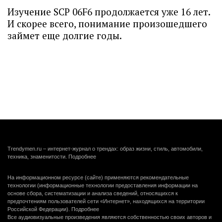
Изучение SCP 06F6 продолжается уже 16 лет.
И скорее всего, понимание произошедшего
займет еще долгие годы.
Trendymen.ru – интернет-журнал о трендах: образ жизни, стиль, автомобили,
техника, знаменитости.
Подробнее
На информационном ресурсе (сайте) применяются рекомендательные
технологии (информационные технологии предоставления информации на
основе сбора, систематизации и анализа сведений, относящихся к
предпочтениям пользователей сети «Интернет», находящихся на территории
Российской Федерации).
Подробнее
Все аудиовизуальные произведения являются собственностью своих авторов и