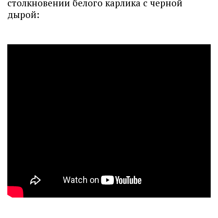
столкновении белого карлика с черной
дырой: