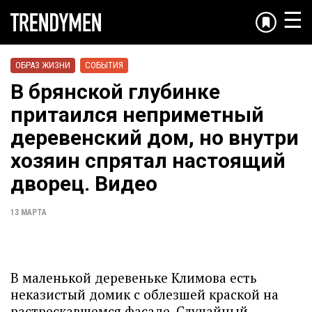
☰
ОБРАЗ ЖИЗНИ
СОБЫТИЯ
В брянской глубинке
притаился неприметный
деревенский дом, но внутри
хозяин спрятал настоящий
дворец. Видео
13 МАРТА
В маленькой деревеньке Климова есть
неказистый домик с облезшей краской на
растрескавшемся фасаде. Случайный