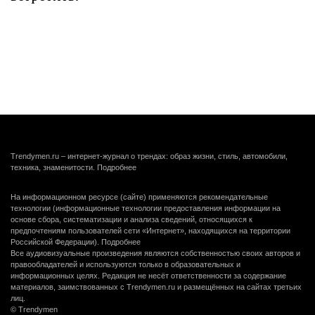
Trendymen.ru – интернет-журнал о трендах: образ жизни, стиль, автомобили,
техника, знаменитости.
Подробнее
На информационном ресурсе (сайте) применяются рекомендательные
технологии (информационные технологии предоставления информации на
основе сбора, систематизации и анализа сведений, относящихся к
предпочтениям пользователей сети «Интернет», находящихся на территории
Российской Федерации).
Подробнее
Все аудиовизуальные произведения являются собственностью своих авторов и
правообладателей и используются только в образовательных и
информационных целях. Редакция не несёт ответственности за содержание
материалов, заимствованных с Trendymen.ru и размещённых на сайтах третьих
лиц.
© Trendymen