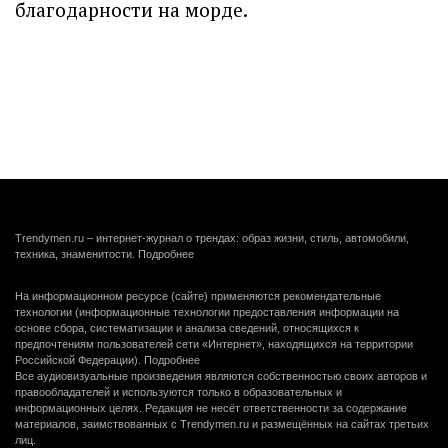
благодарности на морде.
Trendymen.ru – интернет-журнал о трендах: образ жизни, стиль, автомобили,
техника, знаменитости.
Подробнее
На информационном ресурсе (сайте) применяются рекомендательные
технологии (информационные технологии предоставления информации на
основе сбора, систематизации и анализа сведений, относящихся к
предпочтениям пользователей сети «Интернет», находящихся на территории
Российской Федерации).
Подробнее
Все аудиовизуальные произведения являются собственностью своих авторов и
правообладателей и используются только в образовательных и
информационных целях. Редакция не несёт ответственности за содержание
материалов, заимствованных с Trendymen.ru и размещённых на сайтах третьих
лиц.