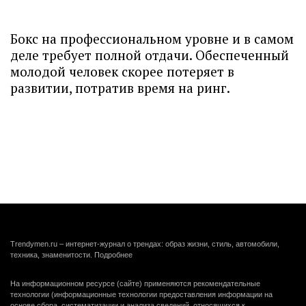
Бокс на профессиональном уровне и в самом
деле требует полной отдачи. Обеспеченный
молодой человек скорее потеряет в
развитии, потратив время на ринг.
Trendymen.ru – интернет-журнал о трендах: образ жизни, стиль, автомобили,
техника, знаменитости.
Подробнее
На информационном ресурсе (сайте) применяются рекомендательные
технологии (информационные технологии предоставления информации на
основе сбора, систематизации и анализа сведений, относящихся к