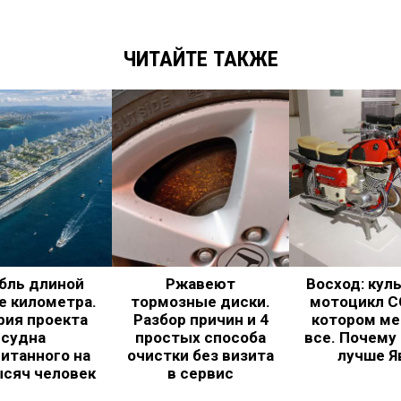
ЧИТАЙТЕ ТАКЖЕ
бль длиной
Ржавеют
Восход: кул
е километра.
тормозные диски.
мотоцикл С
рия проекта
Разбор причин и 4
котором ме
судна
простых способа
все. Почему
итанного на
очистки без визита
лучше Я
ысяч человек
в сервис