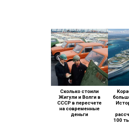
Сколько стоили
Кора
Жигули и Волги в
больш
СССР в пересчете
Исто
на современные
деньги
рассч
100 т