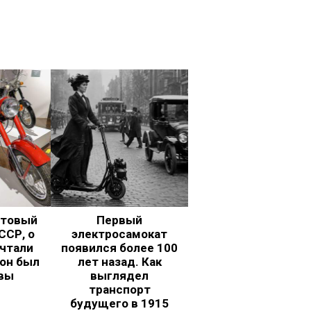
ьтовый
Первый
ССР, о
электросамокат
чтали
появился более 100
 он был
лет назад. Как
вы
выглядел
транспорт
будущего в 1915