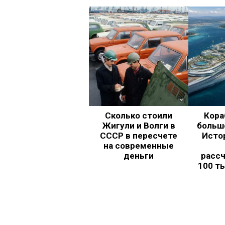
Сколько стоили
Кора
Жигули и Волги в
больш
СССР в пересчете
Исто
на современные
деньги
рассч
100 т