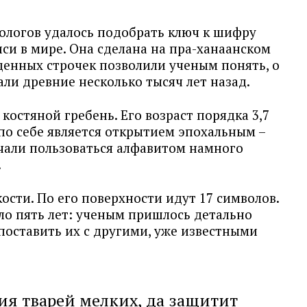
логов удалось подобрать ключ к шифру
си в мире. Она сделана на пра-ханаанском
денных строчек позволили ученым понять, о
ли древние несколько тысяч лет назад.
остяной гребень. Его возраст порядка 3,7
 по себе является открытием эпохальным –
ачали пользоваться алфавитом намного
.
кости. По его поверхности идут 17 символов.
о пять лет: ученым пришлось детально
поставить их с другими, уже известными
ия тварей мелких, да защитит