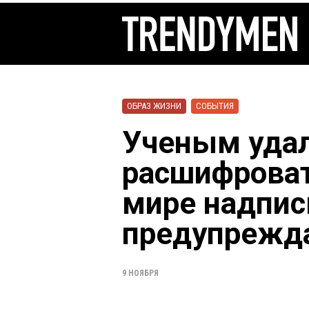
ОБРАЗ ЖИЗНИ
СОБЫТИЯ
Ученым уда
расшифроват
мире надпис
предупрежд
9 НОЯБРЯ