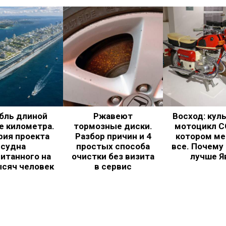
бль длиной
Ржавеют
Восход: кул
е километра.
тормозные диски.
мотоцикл С
рия проекта
Разбор причин и 4
котором ме
судна
простых способа
все. Почему
итанного на
очистки без визита
лучше Я
ысяч человек
в сервис