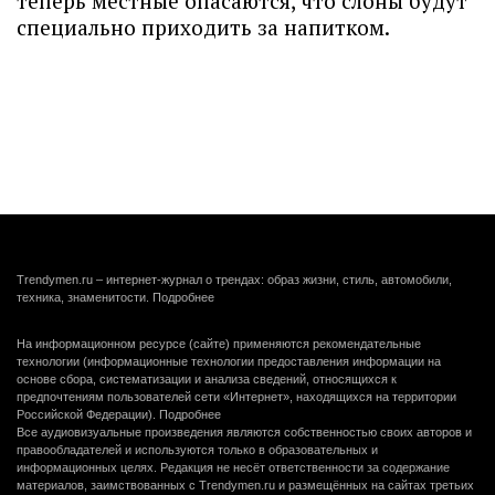
теперь местные опасаются, что слоны будут
специально приходить за напитком.
Trendymen.ru – интернет-журнал о трендах: образ жизни, стиль, автомобили,
техника, знаменитости.
Подробнее
На информационном ресурсе (сайте) применяются рекомендательные
технологии (информационные технологии предоставления информации на
основе сбора, систематизации и анализа сведений, относящихся к
предпочтениям пользователей сети «Интернет», находящихся на территории
Российской Федерации).
Подробнее
Все аудиовизуальные произведения являются собственностью своих авторов и
правообладателей и используются только в образовательных и
информационных целях. Редакция не несёт ответственности за содержание
материалов, заимствованных с Trendymen.ru и размещённых на сайтах третьих