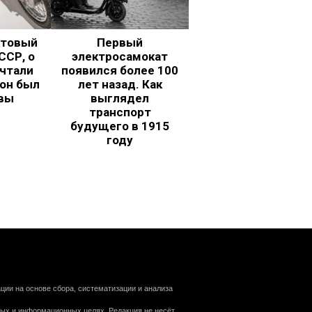
ьтовый
Первый
ССР, о
электросамокат
чтали
появился более 100
 он был
лет назад. Как
вы
выглядел
транспорт
будущего в 1915
году
ии на основе сбора, систематизации и анализа
ных и информационных целях. Редакция не несёт