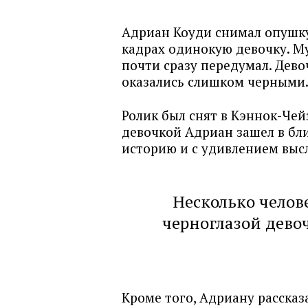
Адриан Коуди снимал опушку 
кадрах одинокую девочку. М
почти сразу передумал. Дево
оказались слишком черными.
Ролик был снят в Кэннок-Чей
девочкой Адриан зашел в бли
историю и с удивлением вы
Несколько челов
черноглазой дево
Кроме того, Адриану рассказа