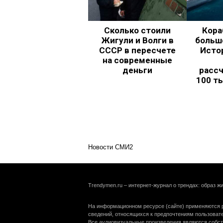
Сколько стоили
Кора
Жигули и Волги в
больш
СССР в пересчете
Исто
на современные
деньги
рассч
100 т
Новости СМИ2
Trendymen.ru – интернет-журнал о трендах: образ жи
На информационном ресурсе (сайте) применяются р
сведений, относящихся к предпочтениям пользоват
Все аудиовизуальные произведения являются собст