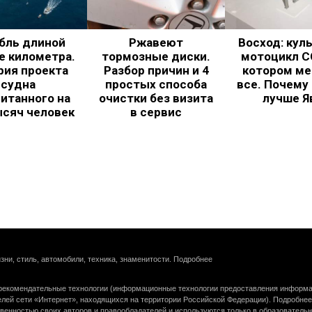
бль длиной
Ржавеют
Восход: кул
е километра.
тормозные диски.
мотоцикл С
рия проекта
Разбор причин и 4
котором ме
судна
простых способа
все. Почему
итанного на
очистки без визита
лучше Я
ысяч человек
в сервис
зни, стиль, автомобили, техника, знаменитости.
Подробнее
екомендательные технологии (информационные технологии предоставления информац
елей сети «Интернет», находящихся на территории Российской Федерации).
Подробнее
венностью своих авторов и правообладателей и используются только в образователь