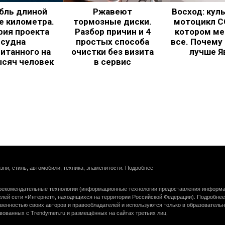
бль длиной
Ржавеют
Восход: кул
е километра.
тормозные диски.
мотоцикл С
рия проекта
Разбор причин и 4
котором ме
судна
простых способа
все. Почему
итанного на
очистки без визита
лучше Я
ысяч человек
в сервис
зни, стиль, автомобили, техника, знаменитости.
Подробнее
екомендательные технологии (информационные технологии предоставления информац
елей сети «Интернет», находящихся на территории Российской Федерации).
Подробнее
венностью своих авторов и правообладателей и используются только в образователь
вованных с Trendymen.ru и размещённых на сайтах третьих лиц.