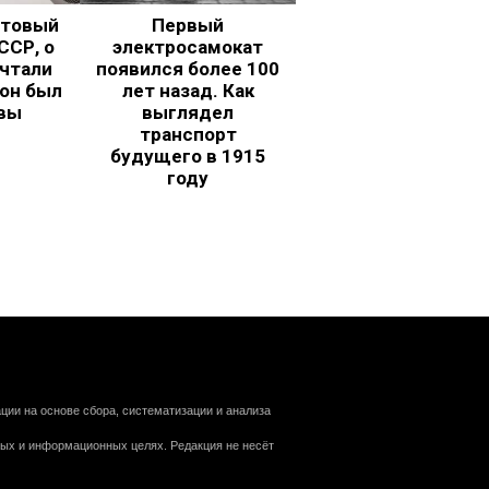
ьтовый
Первый
ССР, о
электросамокат
чтали
появился более 100
 он был
лет назад. Как
вы
выглядел
транспорт
будущего в 1915
году
ии на основе сбора, систематизации и анализа
ных и информационных целях. Редакция не несёт