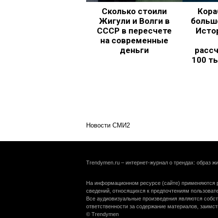
Сколько стоили
Кора
Жигули и Волги в
больш
СССР в пересчете
Исто
на современные
деньги
рассч
100 т
Новости СМИ2
Trendymen.ru – интернет-журнал о трендах: образ жи
На информационном ресурсе (сайте) применяются р
сведений, относящихся к предпочтениям пользоват
Все аудиовизуальные произведения являются собст
ответственности за содержание материалов, заимст
© Trendymen