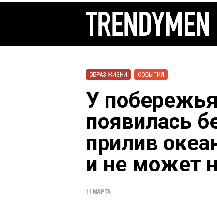
ОБРАЗ ЖИЗНИ
СОБЫТИЯ
У побережья
появилась б
прилив океан
и не может 
11 МАРТА