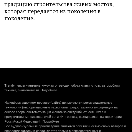
традицию строительства живых мостов,
которая передается из поколения в
поколение.
Trendymen.ru – интернет-журнал о трендах: образ жизни, стиль, автомобили,
техника, знаменитости.
Подробнее
На информационном ресурсе (сайте) применяются рекомендательные
технологии (информационные технологии предоставления информации на
основе сбора, систематизации и анализа сведений, относящихся к
предпочтениям пользователей сети «Интернет», находящихся на территории
Российской Федерации).
Подробнее
Все аудиовизуальные произведения являются собственностью своих авторов и
правообладателей и используются только в образовательных и