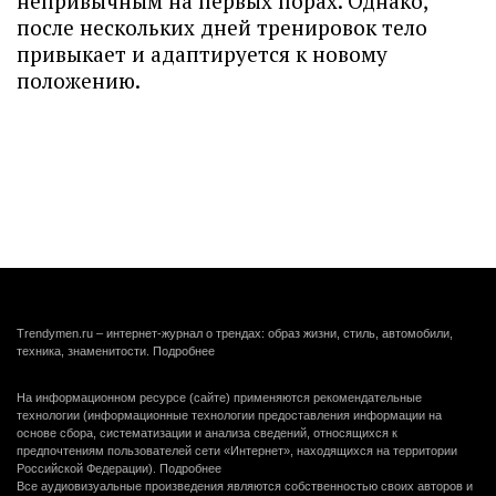
непривычным на первых порах. Однако,
после нескольких дней тренировок тело
привыкает и адаптируется к новому
положению.
Trendymen.ru – интернет-журнал о трендах: образ жизни, стиль, автомобили,
техника, знаменитости.
Подробнее
На информационном ресурсе (сайте) применяются рекомендательные
технологии (информационные технологии предоставления информации на
основе сбора, систематизации и анализа сведений, относящихся к
предпочтениям пользователей сети «Интернет», находящихся на территории
Российской Федерации).
Подробнее
Все аудиовизуальные произведения являются собственностью своих авторов и