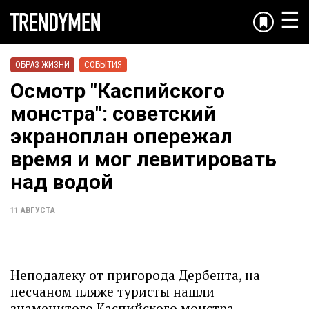
☰
ОБРАЗ ЖИЗНИ
СОБЫТИЯ
Осмотр "Каспийского
монстра": советский
экраноплан опережал
время и мог левитировать
над водой
11 АВГУСТА
Неподалеку от пригорода Дербента, на
песчаном пляже туристы нашли
знаменитого Каспийского монстра —