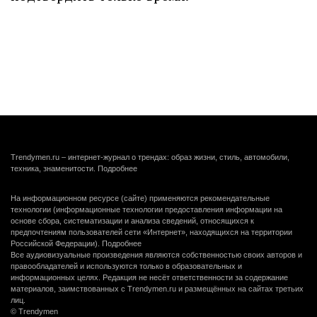
Trendymen.ru – интернет-журнал о трендах: образ жизни, стиль, автомобили,
техника, знаменитости.
Подробнее
На информационном ресурсе (сайте) применяются рекомендательные
технологии (информационные технологии предоставления информации на
основе сбора, систематизации и анализа сведений, относящихся к
предпочтениям пользователей сети «Интернет», находящихся на территории
Российской Федерации).
Подробнее
Все аудиовизуальные произведения являются собственностью своих авторов и
правообладателей и используются только в образовательных и
информационных целях. Редакция не несёт ответственности за содержание
материалов, заимствованных с Trendymen.ru и размещённых на сайтах третьих
лиц.
© Trendymen