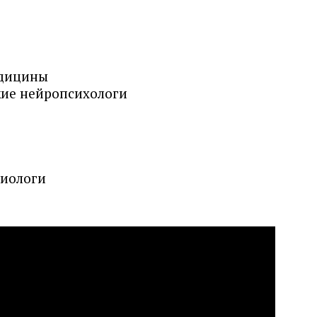
едицины
кие нейропсихологи
биологи