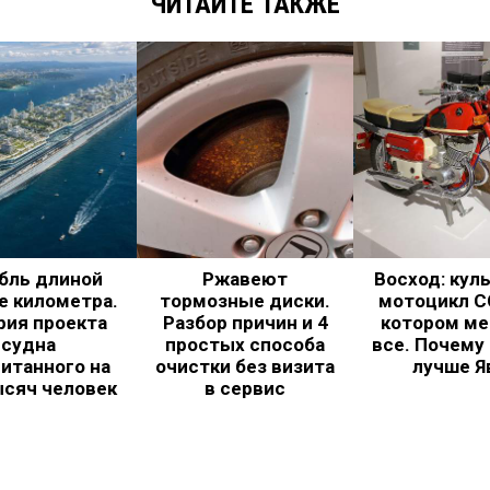
ЧИТАЙТЕ ТАКЖЕ
бль длиной
Ржавеют
Восход: кул
е километра.
тормозные диски.
мотоцикл С
рия проекта
Разбор причин и 4
котором ме
судна
простых способа
все. Почему
итанного на
очистки без визита
лучше Я
ысяч человек
в сервис