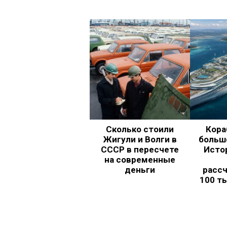
Сколько стоили
Кора
Жигули и Волги в
больш
СССР в пересчете
Исто
на современные
деньги
рассч
100 т