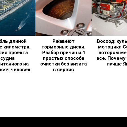
бль длиной
Ржавеют
Восход: кул
е километра.
тормозные диски.
мотоцикл С
рия проекта
Разбор причин и 4
котором ме
судна
простых способа
все. Почему
итанного на
очистки без визита
лучше Я
ысяч человек
в сервис