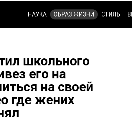
НАУКА
ОБРАЗ ЖИЗНИ
СТИЛЬ
В
НАУКА
ОБРАЗ ЖИЗНИ
СТИЛЬ
В
тил школьного
ивез его на
ниться на своей
ео где жених
нял