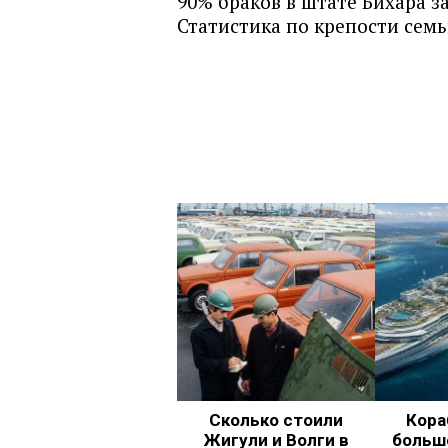
90% браков в штате Бихара з
Статистика по крепости семь
Сколько стоили
Кора
Жигули и Волги в
больш