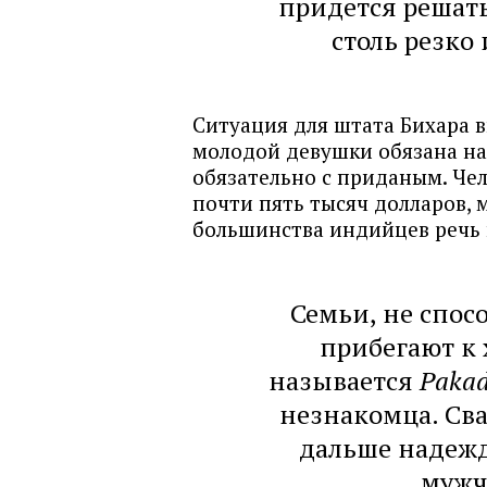
придется решать
столь резк
Ситуация для штата Бихара 
молодой девушки обязана най
обязательно с приданым. Чел
почти пять тысяч долларов, 
большинства индийцев речь 
Семьи, не спос
прибегают к 
называется
Pakad
незнакомца. Сва
дальше надежда
мужч