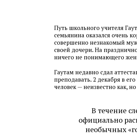
Путь школьного учителя Гау
семьянина оказался очень ко
совершенно незнакомый мужч
своей дочери. На праздничн
ничего не понимающего жени
Гаутам недавно сдал аттеста
преподавать. 2 декабря в ег
человек — неизвестно как, н
В течение с
официально расп
необычных «го