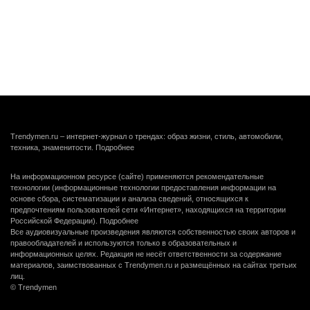
Trendymen.ru – интернет-журнал о трендах: образ жизни, стиль, автомобили,
техника, знаменитости.
Подробнее
На информационном ресурсе (сайте) применяются рекомендательные
технологии (информационные технологии предоставления информации на
основе сбора, систематизации и анализа сведений, относящихся к
предпочтениям пользователей сети «Интернет», находящихся на территории
Российской Федерации).
Подробнее
Все аудиовизуальные произведения являются собственностью своих авторов и
правообладателей и используются только в образовательных и
информационных целях. Редакция не несёт ответственности за содержание
материалов, заимствованных с Trendymen.ru и размещённых на сайтах третьих
лиц.
© Trendymen