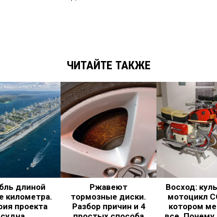
ЧИТАЙТЕ ТАКЖЕ
бль длиной
Ржавеют
Восход: кул
е километра.
тормозные диски.
мотоцикл С
рия проекта
Разбор причин и 4
котором ме
судна
простых способа
все. Почему