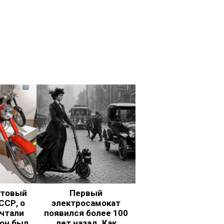
ьтовый
Первый
ССР, о
электросамокат
чтали
появился более 100
 он был
лет назад. Как