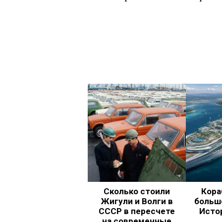
Сколько стоили
Кора
Жигули и Волги в
больш
СССР в пересчете
Исто
на современные