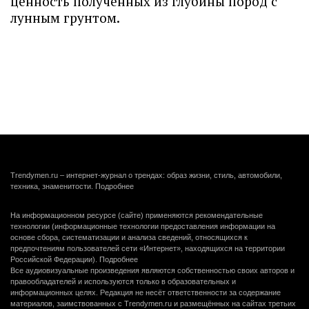
ценность полученных из глубины пород с
лунным грунтом.
Trendymen.ru – интернет-журнал о трендах: образ жизни, стиль, автомобили,
техника, знаменитости.
Подробнее
На информационном ресурсе (сайте) применяются рекомендательные
технологии (информационные технологии предоставления информации на
основе сбора, систематизации и анализа сведений, относящихся к
предпочтениям пользователей сети «Интернет», находящихся на территории
Российской Федерации).
Подробнее
Все аудиовизуальные произведения являются собственностью своих авторов и
правообладателей и используются только в образовательных и
информационных целях. Редакция не несёт ответственности за содержание
материалов, заимствованных с Trendymen.ru и размещённых на сайтах третьих