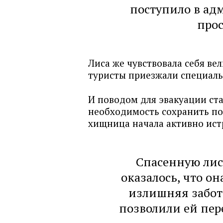
поступило в ад
про
Лиса же чувствовала себя ве
туристы приезжали специал
И поводом для эвакуации стал
необходимость сохранить п
хищница начала активно ист
Спасенную лис
оказалось, что о
излишняя забота
позволили ей пер