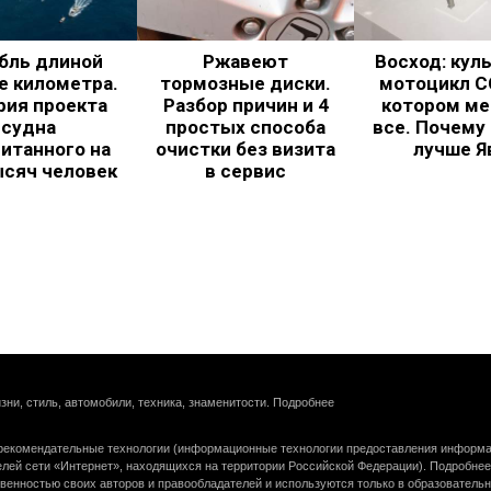
бль длиной
Ржавеют
Восход: кул
е километра.
тормозные диски.
мотоцикл С
рия проекта
Разбор причин и 4
котором ме
судна
простых способа
все. Почему
итанного на
очистки без визита
лучше Я
ысяч человек
в сервис
зни, стиль, автомобили, техника, знаменитости.
Подробнее
екомендательные технологии (информационные технологии предоставления информац
елей сети «Интернет», находящихся на территории Российской Федерации).
Подробнее
венностью своих авторов и правообладателей и используются только в образователь