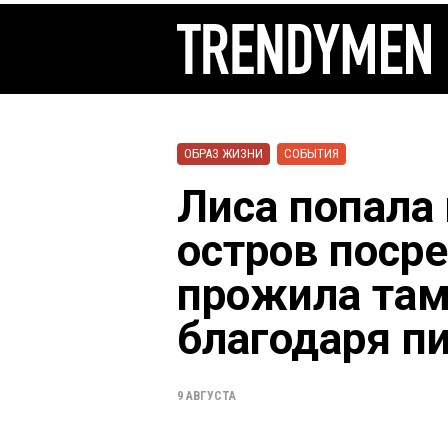
ОБРАЗ ЖИЗНИ
СОБЫТИЯ
Лиса попала
остров поср
прожила там
благодаря п
9 АВГУСТА