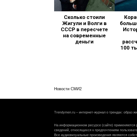
Сколько стоили
Кора
Жигули и Волги в
больш
СССР в пересчете
Исто
на современные
деньги
рассч
100 т
Новости СМИ2
Trendymen.ru – интернет-журнал о трендах: образ жи
На информационном ресурсе (сайте) применяются р
сведений, относящихся к предпочтениям пользоват
Все аудиовизуальные произведения являются собст