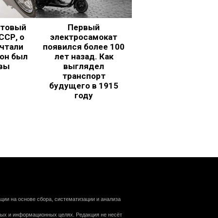
ьтовый
Первый
ССР, о
электросамокат
чтали
появился более 100
 он был
лет назад. Как
вы
выглядел
транспорт
будущего в 1915
году
ии на основе сбора, систематизации и анализа
ных и информационных целях. Редакция не несёт