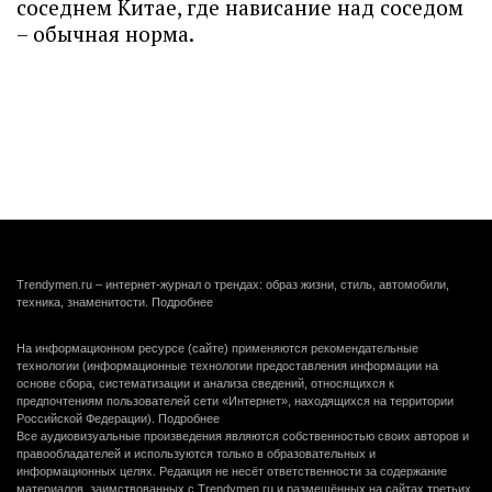
соседнем Китае, где нависание над соседом
– обычная норма.
Trendymen.ru – интернет-журнал о трендах: образ жизни, стиль, автомобили,
техника, знаменитости.
Подробнее
На информационном ресурсе (сайте) применяются рекомендательные
технологии (информационные технологии предоставления информации на
основе сбора, систематизации и анализа сведений, относящихся к
предпочтениям пользователей сети «Интернет», находящихся на территории
Российской Федерации).
Подробнее
Все аудиовизуальные произведения являются собственностью своих авторов и
правообладателей и используются только в образовательных и
информационных целях. Редакция не несёт ответственности за содержание
материалов, заимствованных с Trendymen.ru и размещённых на сайтах третьих