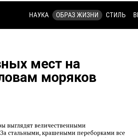
НАУКА
ОБРАЗ ЖИЗНИ
СТИЛЬ
В
НАУКА
ОБРАЗ ЖИЗНИ
СТИЛЬ
В
зных мест на
словам моряков
ры выглядят величественными
 За стальными, крашеными переборками все