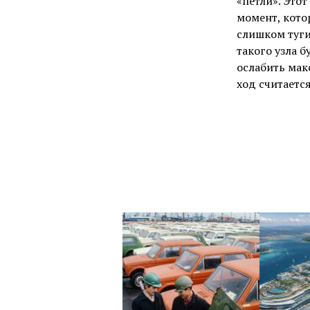
«петли». Это
момент, кото
слишком туги
такого узла 
ослабить мак
ход считаетс