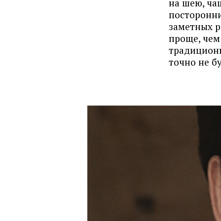
на шею, ча
посторонни
заметных р
проще, чем
традиционн
точно не б