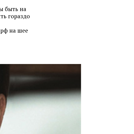
ы быть на
ить гораздо
арф на шее