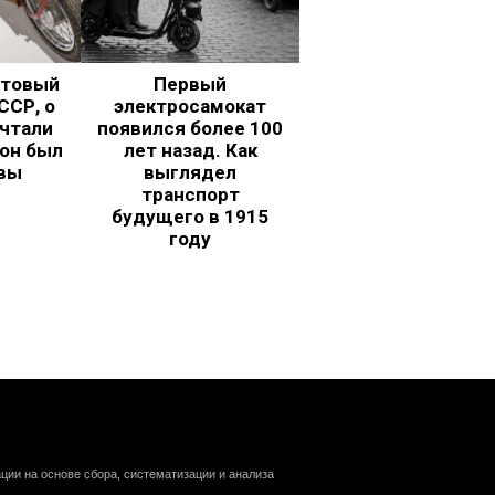
ьтовый
Первый
ССР, о
электросамокат
чтали
появился более 100
 он был
лет назад. Как
вы
выглядел
транспорт
будущего в 1915
году
ии на основе сбора, систематизации и анализа