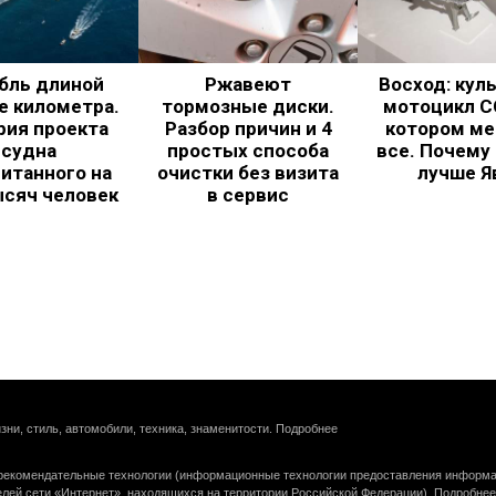
бль длиной
Ржавеют
Восход: кул
е километра.
тормозные диски.
мотоцикл С
рия проекта
Разбор причин и 4
котором ме
судна
простых способа
все. Почему
итанного на
очистки без визита
лучше Я
ысяч человек
в сервис
зни, стиль, автомобили, техника, знаменитости.
Подробнее
екомендательные технологии (информационные технологии предоставления информац
елей сети «Интернет», находящихся на территории Российской Федерации).
Подробнее