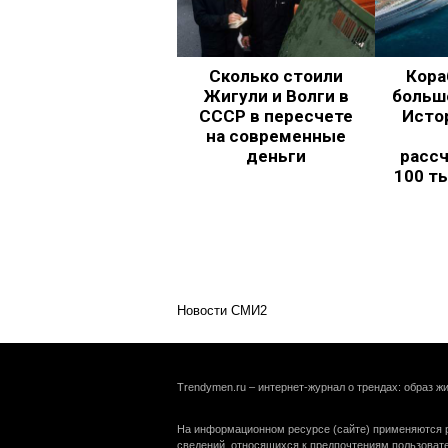
Сколько стоили
Кора
Жигули и Волги в
больш
СССР в пересчете
Исто
на современные
деньги
рассч
100 т
Новости СМИ2
Trendymen.ru – интернет-журнал о трендах: образ жи
На информационном ресурсе (сайте) применяются р
сведений, относящихся к предпочтениям пользоват