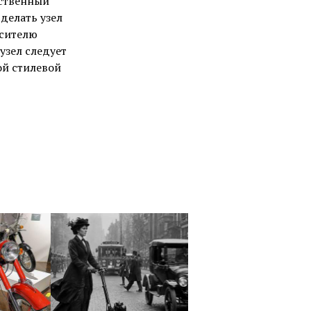
нственный
делать узел
осителю
узел следует
ой стилевой