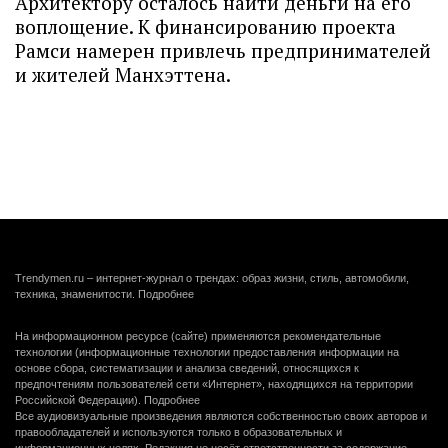
Архитектору осталось найти деньги на его
воплощение. К финансированию проекта
Рамси намерен привлечь предпринимателей
и жителей Манхэттена.
Trendymen.ru – интернет-журнал о трендах: образ жизни, стиль, автомобили,
техника, знаменитости.
Подробнее
На информационном ресурсе (сайте) применяются рекомендательные
технологии (информационные технологии предоставления информации на
основе сбора, систематизации и анализа сведений, относящихся к
предпочтениям пользователей сети «Интернет», находящихся на территории
Российской Федерации).
Подробнее
Все аудиовизуальные произведения являются собственностью своих авторов и
правообладателей и используются только в образовательных и